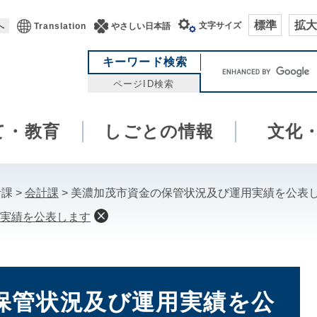
標準
拡大
文字サイズ
へ
Translation
やさしい日本語
キ
キーワード検索
ー
ページID検索
ワ
ー
て・教育
しごとの情報
ド
文化
検
索
計課
>
会計課
>
美濃加茂市資金の保管状況及び運用実績を公表
実績を公表します
保管状況及び運用実績を公