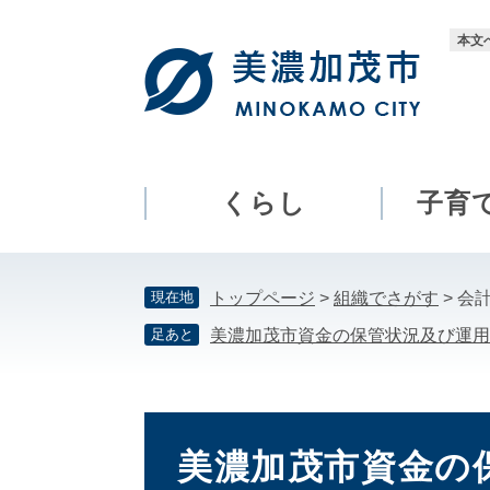
ペ
メ
ー
ニ
本文
ジ
ュ
の
ー
先
を
頭
飛
で
ば
す。
し
くらし
子育
て
本
文
現在地
トップページ
>
組織でさがす
>
会
へ
足あと
美濃加茂市資金の保管状況及び運用
本
文
美濃加茂市資金の