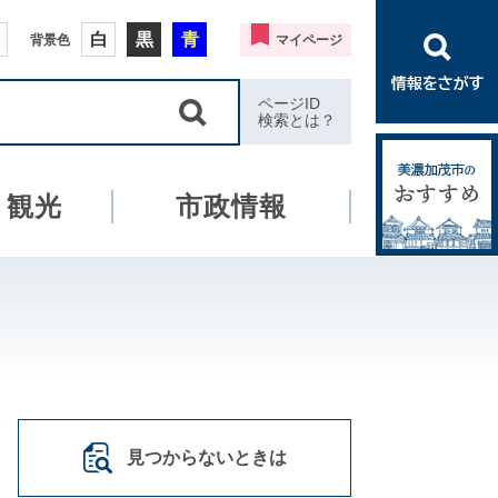
白
黒
青
背景色
マイページ
ページID
検索とは？
・観光
市政情報
見つからないときは