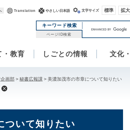
標準
拡大
文字サイズ
へ
Translation
やさしい日本語
キ
キーワード検索
ー
ページID検索
ワ
ー
て・教育
しごとの情報
ド
文化
検
索
営企画部
>
秘書広報課
>
美濃加茂市の市章について知りたい
について知りたい