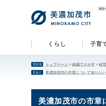
ペ
メ
ー
ニ
本文
ジ
ュ
の
ー
先
を
頭
飛
で
ば
す。
し
くらし
子育
て
本
文
現在地
トップページ
>
組織でさがす
>
経
へ
足あと
美濃加茂市の市章について知りたい
本
文
美濃加茂市の市章