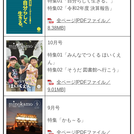
特集01「自分らしく生きる。」
特集02「令和2年度 決算報告」
全ページ[PDFファイル／
8.38MB]
10月号
特集01「みんなでつくる ほいくえ
ん」
特集02「そうだ 図書館へ行こう」
全ページ[PDFファイル／
9.01MB]
9月号
特集「かも～る」
全ページ[PDFファイル／