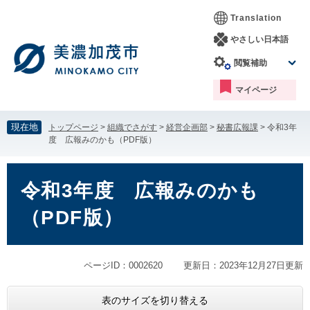
ペ
メ
Translation
ー
ニ
ジ
ュ
やさしい日本語
の
ー
閲覧補助
先
を
頭
飛
マイページ
で
ば
す。
し
て
現在地
トップページ
>
組織でさがす
>
経営企画部
>
秘書広報課
>
令和3年
本
度 広報みのかも（PDF版）
文
へ
本
文
令和3年度 広報みのかも
（PDF版）
ページID：0002620
更新日：2023年12月27日更新
表のサイズを切り替える