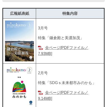
広報紙表紙
特集内容
3月号
特集「鎌倉殿と美濃加茂」
全ページ[PDFファイル／
7.93MB]
2月号
特集「SDGｓ未来都市みのかも」
全ページ[PDFファイル／
9.14MB]