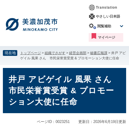
ペ
メ
Translation
ー
ニ
ジ
ュ
やさしい日本語
の
ー
閲覧補助
先
を
頭
飛
マイページ
で
ば
す。
し
て
現在地
トップページ
>
組織でさがす
>
経営企画部
>
秘書広報課
>
井戸 アビ
本
ゲイル 風果 さん 市民栄誉賞受賞 & プロモーション大使に任命
文
へ
本
文
井戸 アビゲイル 風果 さん
市民栄誉賞受賞 & プロモー
ション大使に任命
ページID：0023251
更新日：2026年6月19日更新