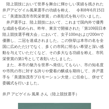
陸上競技において世界を舞台に輝かしい実績を残された
井戸アビゲイル風果選手の功績を称え、 令和8年6月15日
に「美濃加茂市市民栄誉賞」の表彰式を執り行いました。
井戸選手は、陸上競技において、これまで国内外で優秀
な成績を収められ、昨年、東京で開催された「第109回日本
陸上競技選手権大会」において、女子100mおよび200mで
優勝し、二冠を達成されました。この快挙は本市の名を全
国に広めただけでなく、多くの市民に明るい希望と深い感
動を与えていただくなど、その多大なる功績を称え、市民
栄誉賞の第1号として表彰いたしました。
また、本市の魅力を世界へ発信してもらい、市の知名度
や市民の市に対する誇りや愛着の醸成を期待して、井戸選
手を「美濃加茂市プロモーション大使」に任命し、併せて
委嘱式を行いました。
井戸 アビゲイル 風果 さん（陸上競技選手）