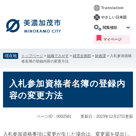
ペ
メ
Translation
ー
ニ
ジ
ュ
やさしい日本語
の
ー
閲覧補助
先
を
頭
飛
マイページ
で
ば
す。
し
て
現在地
トップページ
>
組織でさがす
>
経営企画部
>
財政課
>
入札参加資格
本
者名簿の登録内容の変更方法
文
へ
本
文
入札参加資格者名簿の登録内
容の変更方法
ページID：0002581
更新日：2023年12月27日更新
入札参加資格事項に変更が生じた場合は、変更届を提出し