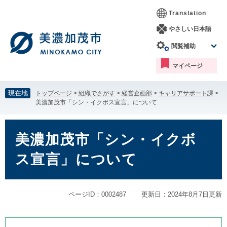
ペ
メ
Translation
ー
ニ
ジ
ュ
やさしい日本語
の
ー
閲覧補助
先
を
頭
飛
マイページ
で
ば
す。
し
て
現在地
トップページ
>
組織でさがす
>
経営企画部
>
キャリアサポート課
>
本
美濃加茂市「シン・イクボス宣言」について
文
へ
本
文
美濃加茂市「シン・イクボ
ス宣言」について
ページID：0002487
更新日：2024年8月7日更新