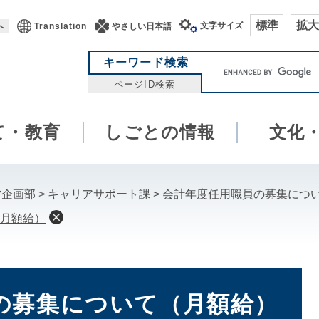
標準
拡大
文字サイズ
へ
Translation
やさしい日本語
キ
キーワード検索
ー
ページID検索
ワ
ー
て・教育
しごとの情報
ド
文化
検
索
営企画部
>
キャリアサポート課
>
会計年度任用職員の募集につ
月額給）
の募集について（月額給）