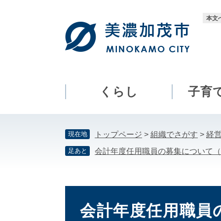
ペ
メ
ー
ニ
本文
ジ
ュ
の
ー
先
を
頭
飛
で
ば
す。
し
くらし
子育
て
本
文
現在地
トップページ
>
組織でさがす
>
経
へ
足あと
会計年度任用職員の募集について（
本
文
会計年度任用職員