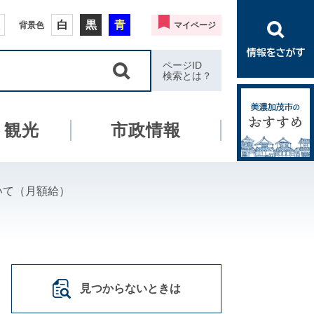
白
黒
青
背景色
マイページ
ページID
検索とは？
・観光
市政情報
いて（月額給）
見つからないときは