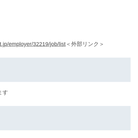
t.jp/employer/32219/job/list
＜外部リンク＞
ます