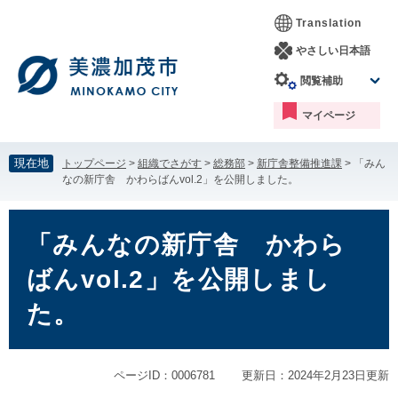
ペ
メ
Translation
ー
ニ
ジ
ュ
やさしい日本語
の
ー
閲覧補助
先
を
頭
飛
マイページ
で
ば
す。
し
て
現在地
トップページ
>
組織でさがす
>
総務部
>
新庁舎整備推進課
>
「みん
本
なの新庁舎 かわらばんvol.2」を公開しました。
文
へ
本
文
「みんなの新庁舎 かわら
ばんvol.2」を公開しまし
た。
ページID：0006781
更新日：2024年2月23日更新