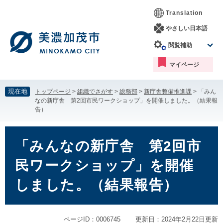
ペ
メ
Translation
ー
ニ
ジ
ュ
やさしい日本語
の
ー
閲覧補助
先
を
頭
飛
マイページ
で
ば
す。
し
て
現在地
トップページ
>
組織でさがす
>
総務部
>
新庁舎整備推進課
>
「みん
本
なの新庁舎 第2回市民ワークショップ」を開催しました。（結果報
文
告）
へ
本
文
「みんなの新庁舎 第2回市
民ワークショップ」を開催
しました。（結果報告）
ページID：0006745
更新日：2024年2月22日更新