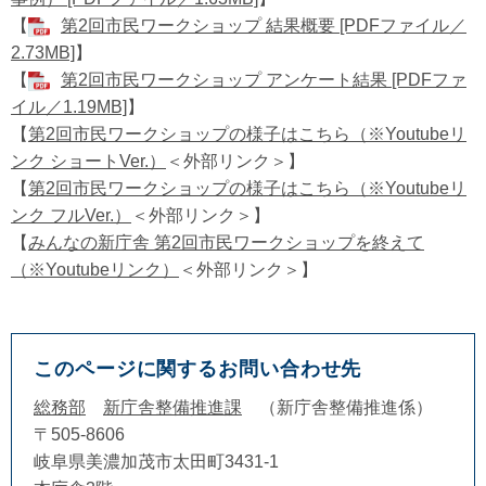
【
第2回市民ワークショップ 結果概要 [PDFファイル／
2.73MB]
】
【
第2回市民ワークショップ アンケート結果 [PDFファ
イル／1.19MB]
】
【
第2回市民ワークショップの様子はこちら（※Youtubeリ
ンク ショートVer.）
＜外部リンク＞
】
【
第2回市民ワークショップの様子はこちら（※Youtubeリ
ンク フルVer.）
＜外部リンク＞
】
【
みんなの新庁舎 第2回市民ワークショップを終えて
（※Youtubeリンク）
＜外部リンク＞
】
このページに関するお問い合わせ先
総務部
新庁舎整備推進課
新庁舎整備推進係
〒505-8606
岐阜県美濃加茂市太田町3431-1