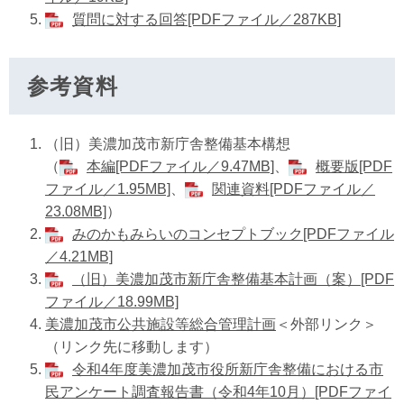
質問に対する回答[PDFファイル／287KB]
参考資料
（旧）美濃加茂市新庁舎整備基本構想
（
本編[PDFファイル／9.47MB]
、
概要版[PDF
ファイル／1.95MB]
、
関連資料[PDFファイル／
23.08MB]
）
みのかもみらいのコンセプトブック[PDFファイル
／4.21MB]
（旧）美濃加茂市新庁舎整備基本計画（案）[PDF
ファイル／18.99MB]
美濃加茂市公共施設等総合管理計画
＜外部リンク＞
（リンク先に移動します）
令和4年度美濃加茂市役所新庁舎整備における市
民アンケート調査報告書（令和4年10月）[PDFファイ