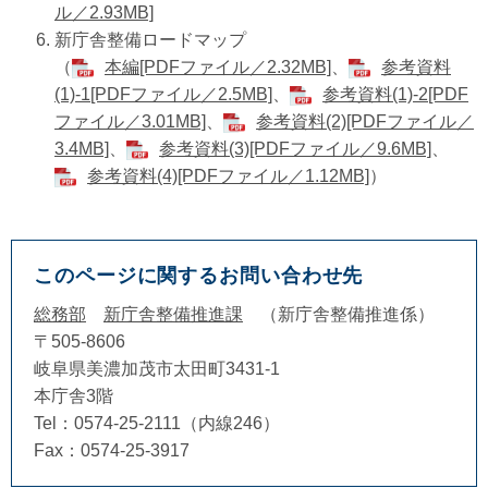
ル／2.93MB]
新庁舎整備ロードマップ
（
本編[PDFファイル／2.32MB]
、
参考資料
(1)-1[PDFファイル／2.5MB]
、
​参考資料(1)-2[PDF
ファイル／3.01MB]
、
参考資料(2)[PDFファイル／
3.4MB]
、
​参考資料(3)[PDFファイル／9.6MB]
、
参考資料(4)[PDFファイル／1.12MB]
）​
このページに関するお問い合わせ先
総務部
新庁舎整備推進課
新庁舎整備推進係
〒505-8606
岐阜県美濃加茂市太田町3431-1
本庁舎3階
Tel：0574-25-2111（内線246）
Fax：0574-25-3917