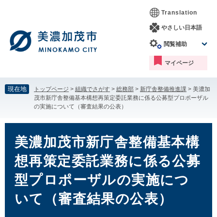
ペ
メ
Translation
ー
ニ
ジ
ュ
やさしい日本語
の
ー
閲覧補助
先
を
頭
飛
マイページ
で
ば
す。
し
て
現在地
トップページ
>
組織でさがす
>
総務部
>
新庁舎整備推進課
>
美濃加
本
茂市新庁舎整備基本構想再策定委託業務に係る公募型プロポーザル
文
の実施について（審査結果の公表）
へ
本
文
美濃加茂市新庁舎整備基本構
想再策定委託業務に係る公募
型プロポーザルの実施につ
いて（審査結果の公表）