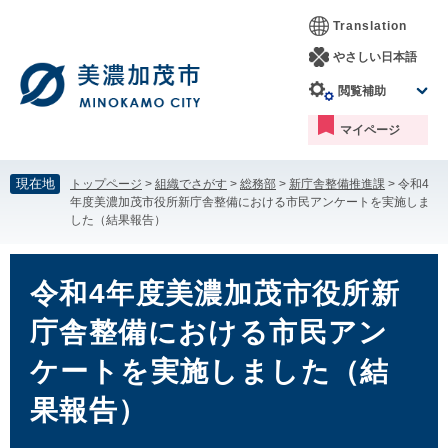
ペ
メ
Translation
ー
ニ
ジ
ュ
やさしい日本語
の
ー
閲覧補助
先
を
頭
飛
マイページ
で
ば
す。
し
て
現在地
トップページ
>
組織でさがす
>
総務部
>
新庁舎整備推進課
>
令和4
本
年度美濃加茂市役所新庁舎整備における市民アンケートを実施しま
文
した（結果報告）
へ
本
文
令和4年度美濃加茂市役所新
庁舎整備における市民アン
ケートを実施しました（結
果報告）