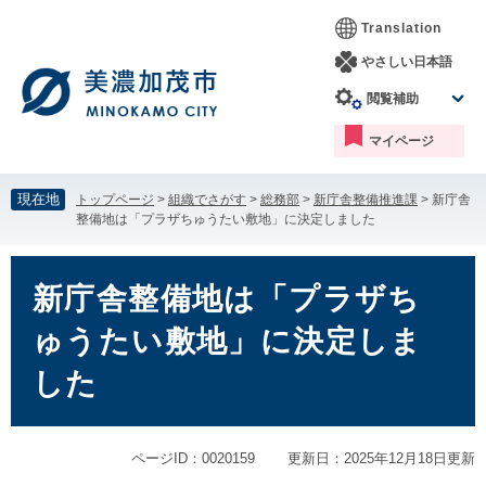
ペ
メ
Translation
ー
ニ
ジ
ュ
やさしい日本語
の
ー
閲覧補助
先
を
頭
飛
マイページ
で
ば
す。
し
て
現在地
トップページ
>
組織でさがす
>
総務部
>
新庁舎整備推進課
>
新庁舎
本
整備地は「プラザちゅうたい敷地」に決定しました
文
へ
本
文
新庁舎整備地は「プラザち
ゅうたい敷地」に決定しま
した
ページID：0020159
更新日：2025年12月18日更新