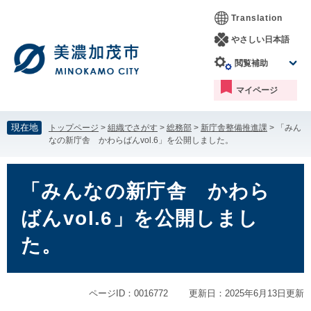
ペ
メ
Translation
ー
ニ
ジ
ュ
やさしい日本語
の
ー
閲覧補助
先
を
頭
飛
マイページ
で
ば
す。
し
て
現在地
トップページ
>
組織でさがす
>
総務部
>
新庁舎整備推進課
>
「みん
本
なの新庁舎 かわらばんvol.6」を公開しました。
文
へ
本
文
「みんなの新庁舎 かわら
ばんvol.6」を公開しまし
た。
ページID：0016772
更新日：2025年6月13日更新