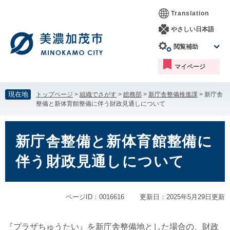
ペ
メ
Translation
ー
ニ
ジ
ュ
やさしい日本語
の
ー
閲覧補助
先
を
頭
飛
マイページ
で
ば
す。
し
て
現在地
トップページ
>
組織でさがす
>
総務部
>
新庁舎整備推進課
>
新庁舎
本
整備と新体育館整備に伴う財政見通しについて
文
へ
本
文
新庁舎整備と新体育館整備に
伴う財政見通しについて
ページID：0016616
更新日：2025年5月29日更新
『プラザちゅうたい』を新庁舎整備地とした場合の、財政