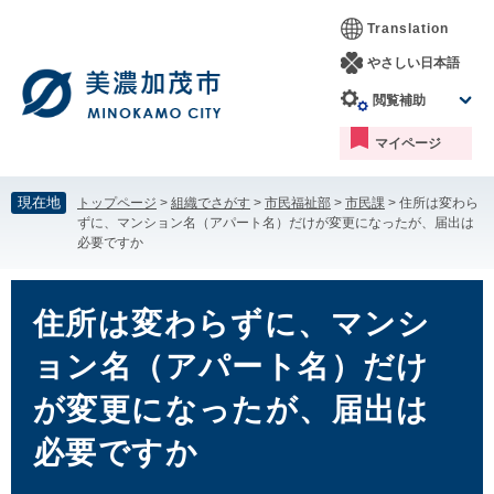
ペ
メ
Translation
ー
ニ
ジ
ュ
やさしい日本語
の
ー
閲覧補助
先
を
頭
飛
マイページ
で
ば
す。
し
て
現在地
トップページ
>
組織でさがす
>
市民福祉部
>
市民課
>
住所は変わら
本
ずに、マンション名（アパート名）だけが変更になったが、届出は
文
必要ですか
へ
本
文
住所は変わらずに、マンシ
ョン名（アパート名）だけ
が変更になったが、届出は
必要ですか