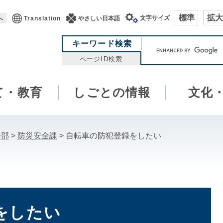
標準
拡大
文字サイズ
へ
Translation
やさしい日本語
キ
キーワード検索
ー
ページID検索
ワ
ー
て・教育
しごとの情報
ド
文化
検
索
務部
>
防災安全課
>
自転車の防犯登録をしたい
をしたい