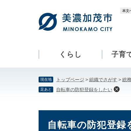
ペ
メ
ー
ニ
本文
ジ
ュ
の
ー
先
を
頭
飛
で
ば
す。
し
くらし
子育
て
本
文
現在地
トップページ
>
組織でさがす
>
総
へ
足あと
自転車の防犯登録をしたい
本
文
自転車の防犯登録