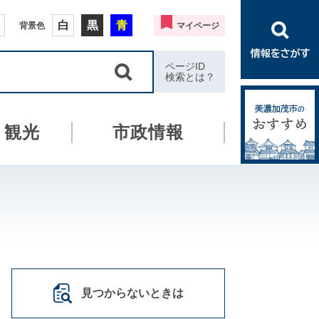
白
黒
青
背景色
マイページ
ページID
検索とは？
・観光
市政情報
見つからないときは