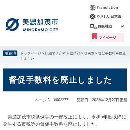
ペ
メ
Translation
ー
ニ
ジ
ュ
やさしい日本語
の
ー
閲覧補助
先
を
頭
飛
マイページ
で
ば
す。
し
て
現在地
トップページ
>
組織でさがす
>
総務部
>
収税課
>
督促手数料を廃止
本
しました
文
へ
本
文
督促手数料を廃止しました
ページID：0002277
更新日：2023年12月27日更新
美濃加茂市税条例等の一部改正により、令和5年度以降に
発生する市税等の督促手数料を廃止しました。