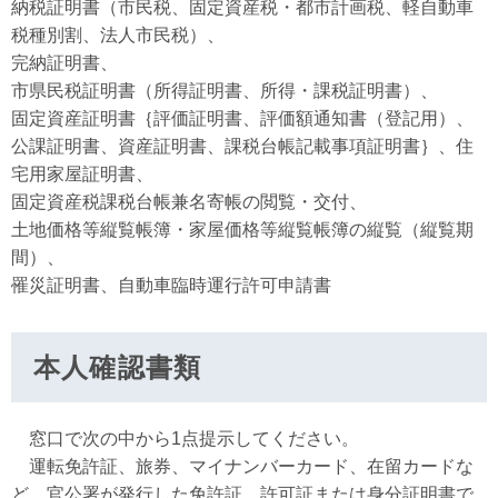
納税証明書（市民税、固定資産税・都市計画税、軽自動車
税種別割、法人市民税）、
完納証明書、
市県民税証明書（所得証明書、所得・課税証明書）、
固定資産証明書｛評価証明書、評価額通知書（登記用）、
公課証明書、資産証明書、課税台帳記載事項証明書｝、住
宅用家屋証明書、
固定資産税課税台帳兼名寄帳の閲覧・交付、
土地価格等縦覧帳簿・家屋価格等縦覧帳簿の縦覧（縦覧期
間）、
罹災証明書、自動車臨時運行許可申請書
本人確認書類
窓口で次の中から1点提示してください。
運転免許証、旅券、マイナンバーカード、在留カードな
ど、官公署が発行した免許証、許可証または身分証明書で