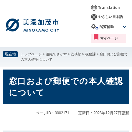
ペ
メ
Translation
ー
ニ
ジ
ュ
やさしい日本語
の
ー
閲覧補助
先
を
頭
飛
マイページ
で
ば
す。
し
て
現在地
トップページ
>
組織でさがす
>
総務部
>
税務課
>
窓口および郵便で
本
の本人確認について
文
へ
本
文
窓口および郵便での本人確認
について
ページID：0002171
更新日：2023年12月27日更新