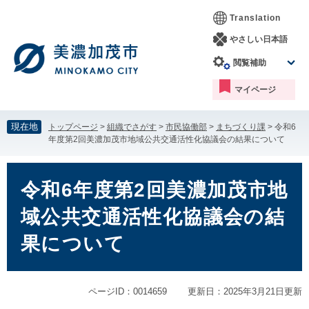
ペ
メ
Translation
ー
ニ
ジ
ュ
やさしい日本語
の
ー
閲覧補助
先
を
頭
飛
マイページ
で
ば
す。
し
て
現在地
トップページ
>
組織でさがす
>
市民協働部
>
まちづくり課
>
令和6
本
年度第2回美濃加茂市地域公共交通活性化協議会の結果について
文
へ
本
文
令和6年度第2回美濃加茂市地
域公共交通活性化協議会の結
果について
ページID：0014659
更新日：2025年3月21日更新