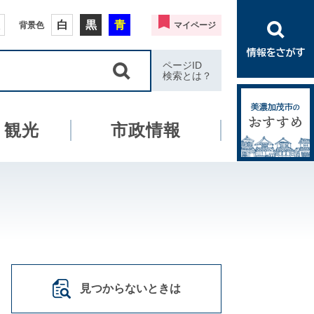
白
黒
青
背景色
マイページ
ページID
検索とは？
・観光
市政情報
見つからないときは