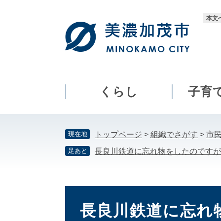
ペ
メ
ー
ニ
本文
ジ
ュ
の
ー
先
を
頭
飛
で
ば
す。
し
くらし
子育
て
本
文
現在地
トップページ
>
組織でさがす
>
市
へ
足あと
長良川鉄道に忘れ物をしたのですが
本
文
長良川鉄道に忘れ