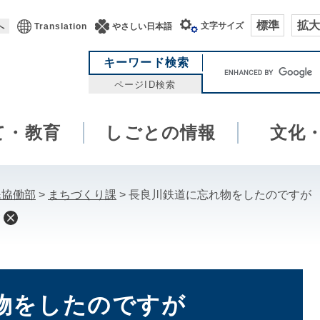
標準
拡大
文字サイズ
へ
Translation
やさしい日本語
キ
キーワード検索
ー
ページID検索
ワ
ー
て・教育
しごとの情報
ド
文化
検
索
民協働部
>
まちづくり課
>
長良川鉄道に忘れ物をしたのですが
物をしたのですが