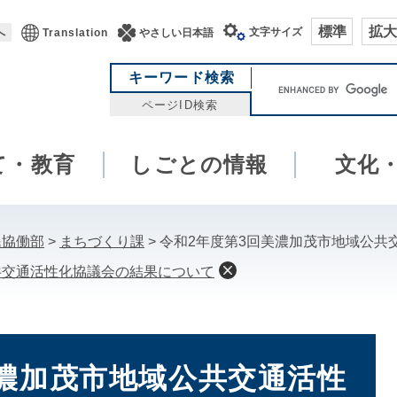
標準
拡大
文字サイズ
へ
Translation
やさしい日本語
キ
キーワード検索
ー
ページID検索
ワ
ー
て・教育
しごとの情報
ド
文化
検
索
民協働部
>
まちづくり課
>
令和2年度第3回美濃加茂市地域公共
共交通活性化協議会の結果について
美濃加茂市地域公共交通活性