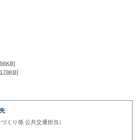
6KB]
78KB]
先
ちづくり係 公共交通担当