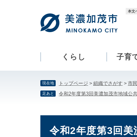
ペ
メ
ー
ニ
本文
ジ
ュ
の
ー
先
を
頭
飛
で
ば
す。
し
くらし
子育
て
本
文
現在地
トップページ
>
組織でさがす
>
市
へ
足あと
令和2年度第3回美濃加茂市地域公
本
文
令和2年度第3回