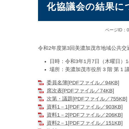
化協議会の結果に
ページID：00
令和2年度第3回美濃加茂市地域公共交
日時：令和3年1月7日（木曜日）14
場所：美濃加茂市役所 3 階 第 1
委員名簿[PDFファイル／94KB]
席次表[PDFファイル／74KB]
次第・議題[PDFファイル／755KB]
資料1－1[PDFファイル／903KB]
資料1－2[PDFファイル／206KB]
資料2－1[PDFファイル／151KB]