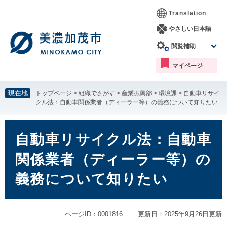
ペ
メ
Translation
ー
ニ
ジ
ュ
やさしい日本語
の
ー
閲覧補助
先
を
頭
飛
マイページ
で
ば
す。
し
て
現在地
トップページ
>
組織でさがす
>
産業振興部
>
環境課
>
自動車リサイ
本
クル法：自動車関係業者（ディーラー等）の義務について知りたい
文
へ
本
文
自動車リサイクル法：自動車
関係業者（ディーラー等）の
義務について知りたい
ページID：0001816
更新日：2025年9月26日更新