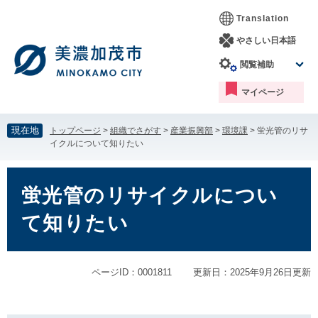
ペ
メ
Translation
ー
ニ
ジ
ュ
やさしい日本語
の
ー
閲覧補助
先
を
頭
飛
マイページ
で
ば
す。
し
て
現在地
トップページ
>
組織でさがす
>
産業振興部
>
環境課
>
蛍光管のリサ
本
イクルについて知りたい
文
へ
本
文
蛍光管のリサイクルについ
て知りたい
ページID：0001811
更新日：2025年9月26日更新