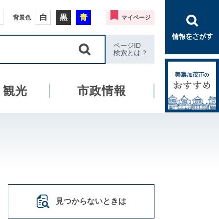
白
黒
青
背景色
マイページ
ページID
検索とは？
・観光
市政情報
見つからないときは