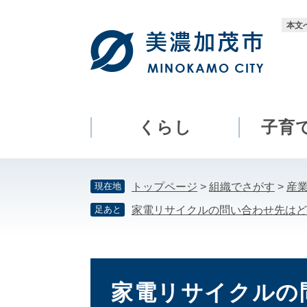
ペ
メ
ー
ニ
本文
ジ
ュ
の
ー
先
を
頭
飛
で
ば
す。
し
くらし
子育
て
本
文
現在地
トップページ
>
組織でさがす
>
産
へ
足あと
家電リサイクルの問い合わせ先はど
本
文
家電リサイクルの