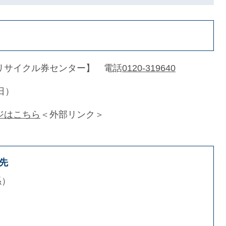
リサイクル券センター】 電話
0120-319640
日）
ジはこちら
＜外部リンク＞
先
係