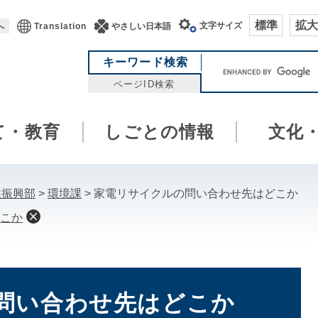
標準
拡大
文字サイズ
へ
Translation
やさしい日本語
キ
キーワード検索
ー
ページID検索
ワ
ー
て・教育
しごとの情報
ド
文化
検
索
業振興部
>
環境課
>
家電リサイクルの問い合わせ先はどこか
こか
問い合わせ先はどこか