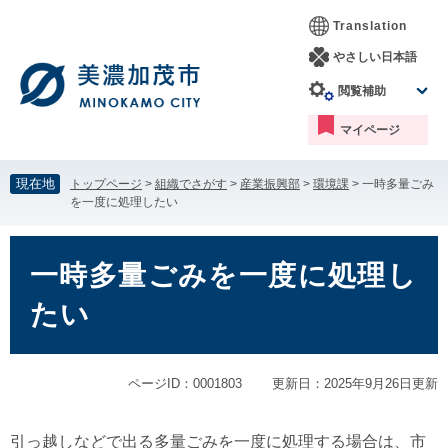
ペ
メ
Translation
ー
ニ
ジ
ュ
やさしい日本語
の
ー
閲覧補助
先
を
頭
飛
マイページ
で
ば
す。
し
て
現在地
トップページ
>
組織でさがす
>
産業振興部
>
環境課
>
一時多量ごみ
本
を一度に処理したい
文
へ
本
文
一時多量ごみを一度に処理し
たい
ページID：0001803
更新日：2025年9月26日更新
引っ越しなどで出る多量ごみを一度に処理する場合は、市