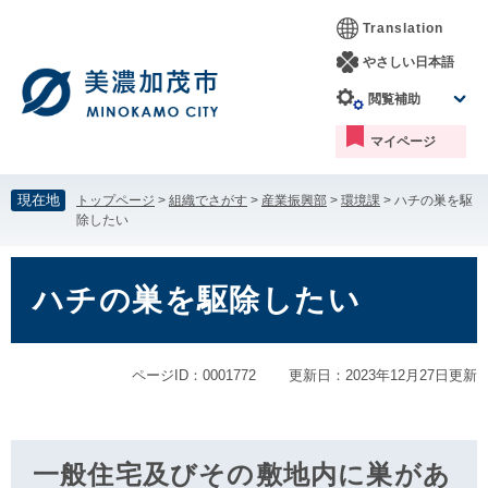
ペ
メ
Translation
ー
ニ
ジ
ュ
やさしい日本語
の
ー
閲覧補助
先
を
頭
飛
マイページ
で
ば
す。
し
て
現在地
トップページ
>
組織でさがす
>
産業振興部
>
環境課
>
ハチの巣を駆
本
除したい
文
へ
本
文
ハチの巣を駆除したい
ページID：0001772
更新日：2023年12月27日更新
一般住宅及びその敷地内に巣があ