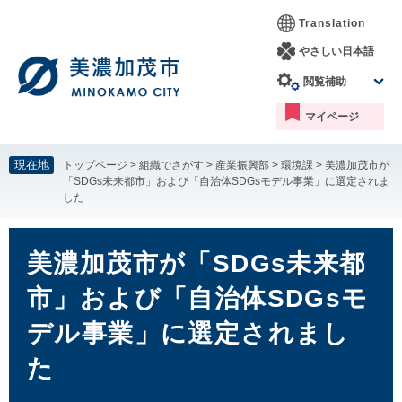
ペ
メ
Translation
ー
ニ
ジ
ュ
やさしい日本語
の
ー
閲覧補助
先
を
頭
飛
マイページ
で
ば
す。
し
て
現在地
トップページ
>
組織でさがす
>
産業振興部
>
環境課
>
美濃加茂市が
本
「SDGs未来都市」および「自治体SDGsモデル事業」に選定されま
文
した
へ
本
文
美濃加茂市が「SDGs未来都
市」および「自治体SDGsモ
デル事業」に選定されまし
た