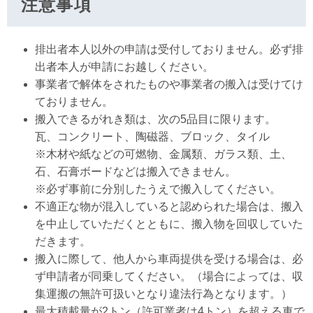
注意事項
排出者本人以外の申請は受付しておりません。必ず排
出者本人が申請にお越しください。
事業者で解体をされたものや事業者の搬入は受けてけ
ておりません。
搬入できるがれき類は、次の5品目に限ります。
瓦、コンクリート、陶磁器、ブロック、タイル
※木材や紙などの可燃物、金属類、ガラス類、土、
石、石膏ボードなどは搬入できません。
※必ず事前に分別したうえで搬入してください。
不適正な物が混入していると認められた場合は、搬入
を中止していただくとともに、搬入物を回収していた
だきます。
搬入に際して、他人から車両提供を受ける場合は、必
ず申請者が同乗してください。（場合によっては、収
集運搬の無許可扱いとなり違法行為となります。）
最大積載量が2トン（許可業者は4トン）を超える車で