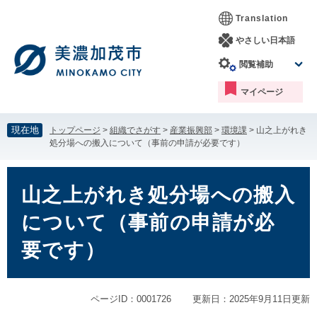
ペ
メ
Translation
ー
ニ
ジ
ュ
やさしい日本語
の
ー
閲覧補助
先
を
頭
飛
マイページ
で
ば
す。
し
て
現在地
トップページ
>
組織でさがす
>
産業振興部
>
環境課
>
山之上がれき
本
処分場への搬入について（事前の申請が必要です）
文
へ
本
文
山之上がれき処分場への搬入
について（事前の申請が必
要です）
ページID：0001726
更新日：2025年9月11日更新