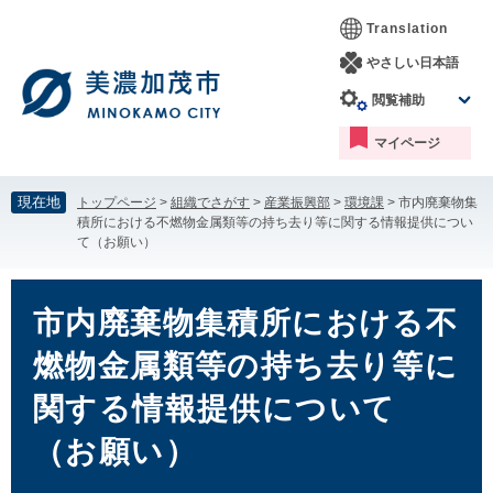
ペ
メ
Translation
ー
ニ
ジ
ュ
やさしい日本語
の
ー
閲覧補助
先
を
頭
飛
マイページ
で
ば
す。
し
て
現在地
トップページ
>
組織でさがす
>
産業振興部
>
環境課
>
市内廃棄物集
本
積所における不燃物金属類等の持ち去り等に関する情報提供につい
文
て（お願い）
へ
本
文
市内廃棄物集積所における不
燃物金属類等の持ち去り等に
関する情報提供について
（お願い）