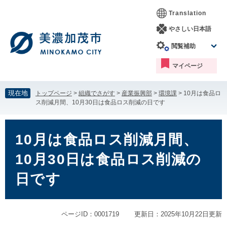
ペ
メ
Translation
ー
ニ
ジ
ュ
やさしい日本語
の
ー
閲覧補助
先
を
頭
飛
マイページ
で
ば
す。
し
て
現在地
トップページ
>
組織でさがす
>
産業振興部
>
環境課
>
10月は食品ロ
本
ス削減月間、10月30日は食品ロス削減の日です
文
へ
本
文
10月は食品ロス削減月間、
10月30日は食品ロス削減の
日です
ページID：0001719
更新日：2025年10月22日更新