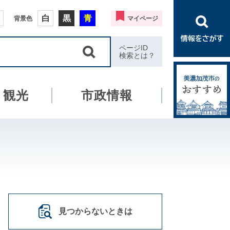
白
黒
青
背景色
マイページ
ページID
検索とは？
・観光
市政情報
見つからないときは