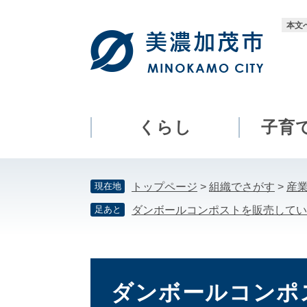
ペ
メ
ー
ニ
本文
ジ
ュ
の
ー
先
を
頭
飛
で
ば
す。
し
くらし
子育
て
本
文
現在地
トップページ
>
組織でさがす
>
産
へ
足あと
ダンボールコンポストを販売してい
本
文
ダンボールコンポ