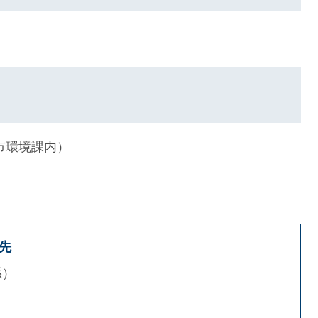
市環境課内）
先
係