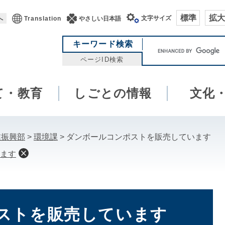
標準
拡大
文字サイズ
へ
Translation
やさしい日本語
キ
キーワード検索
ー
ページID検索
ワ
ー
て・教育
しごとの情報
ド
文化
検
索
業振興部
>
環境課
>
ダンボールコンポストを販売しています
ます
ストを販売しています