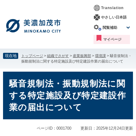
ペ
メ
Translation
ー
ニ
ジ
ュ
やさしい日本語
の
ー
閲覧補助
先
を
頭
飛
マイページ
で
ば
す。
し
て
現在地
トップページ
>
組織でさがす
>
産業振興部
>
環境課
>
騒音規制法・
本
振動規制法に関する特定施設及び特定建設作業の届出について
文
へ
本
文
騒音規制法・振動規制法に関
する特定施設及び特定建設作
業の届出について
ページID：0001700
更新日：2025年12月24日更新