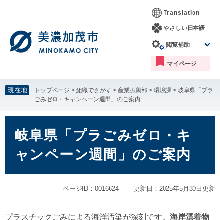
ペ
メ
Translation
ー
ニ
ジ
ュ
やさしい日本語
の
ー
閲覧補助
先
を
頭
飛
マイページ
で
ば
す。
し
て
現在地
トップページ
>
組織でさがす
>
産業振興部
>
環境課
>
岐阜県「プラ
本
ごみゼロ・キャンペーン週間」のご案内
文
へ
本
文
岐阜県「プラごみゼロ・キ
ャンペーン週間」のご案内
ページID：0016624
更新日：2025年5月30日更新
プラスチックごみによる海洋汚染が深刻です。
海岸漂着物