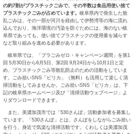
の約7割がプラスチックごみで、その半数は食品用使い捨て
プラスチックごみが占めています。
岐阜県内で発生した散
乱ごみは、その一部が河川を経由して伊勢湾等の海に流れ
込んでおり、海洋環境の汚染を防ぐためには、海のない岐
阜県であっても、使い捨てプラスチックの使用量を減らす
など取り組みを進める必要があります。
岐阜県では、「プラごみゼロ・キャンペーン週間」を第1
回 5月30日から6月5日、第2回 9月24日から10月1日と定
め、プラスチックごみ等散乱防止のための活動をしていま
す。ごみ拾いSNS「ピリカ」（無料）も活用して楽しく清
掃活動をしてみませんか。ごみ拾いSNS「ピリカ」は、下
記の岐阜県ホームページ及び「清掃活動ウェブページ」よ
りダウンロードできます。
また、美濃加茂市では「530さんぽ」活動参加者を募集し
ています。「530さんぽ」とは、さんぽをしながらごみ拾い
を行う、身近で気楽な清掃活動です。くわしくは美濃加茂