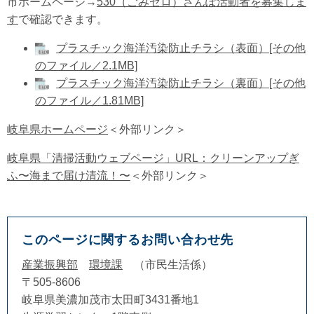
市ホームページ→
530（ごみゼロ）さんぽ活動者を募集しま
す
で確認できます。
プラスチック海洋汚染防止チラシ（表面）[その他
のファイル／2.1MB]
プラスチック海洋汚染防止チラシ（裏面）[その他
のファイル／1.81MB]
岐阜県ホームページ
＜外部リンク＞
岐阜県「清掃活動ウェブページ」URL：クリーンアップぎ
ふ〜海まで届け清流！〜
＜外部リンク＞
このページに関するお問い合わせ先
産業振興部
環境課
市民生活係
〒505-8606
岐阜県美濃加茂市太田町3431番地1