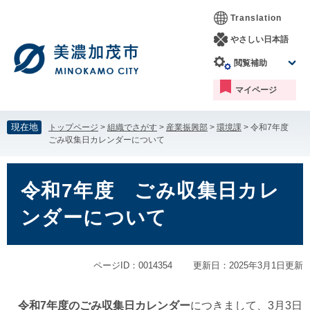
ペ
メ
Translation
ー
ニ
ジ
ュ
やさしい日本語
の
ー
閲覧補助
先
を
頭
飛
マイページ
で
ば
す。
し
て
現在地
トップページ
>
組織でさがす
>
産業振興部
>
環境課
>
令和7年度
本
ごみ収集日カレンダーについて
文
へ
本
文
令和7年度 ごみ収集日カレ
ンダーについて
ページID：0014354
更新日：2025年3月1日更新
令和7年度のごみ収集日カレンダー
につきまして、3月3日