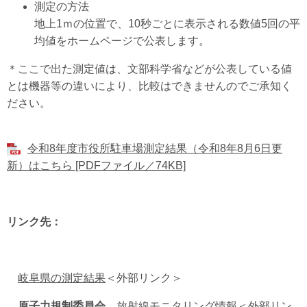
測定の方法
地上1ｍの位置で、10秒ごとに表示される数値5回の平
均値をホームページで公表します。
＊ここで出た測定値は、文部科学省などが公表している値
とは機器等の違いにより、比較はできませんのでご承知く
ださい。
令和8年度市役所駐車場測定結果（令和8年8月6日更
新）はこちら [PDFファイル／74KB]
リンク先：
岐阜県の測定結果
＜外部リンク＞
原子力規制委員会
放射線モニタリング情報
＜外部リン