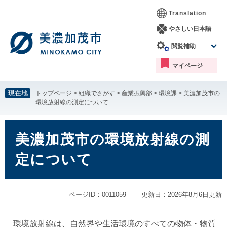
ペ
メ
Translation
ー
ニ
ジ
ュ
やさしい日本語
の
ー
閲覧補助
先
を
頭
飛
マイページ
で
ば
す。
し
て
現在地
トップページ
>
組織でさがす
>
産業振興部
>
環境課
>
美濃加茂市の
本
環境放射線の測定について
文
へ
本
文
美濃加茂市の環境放射線の測
定について
ページID：0011059
更新日：2026年8月6日更新
環境放射線は、自然界や生活環境のすべての物体・物質