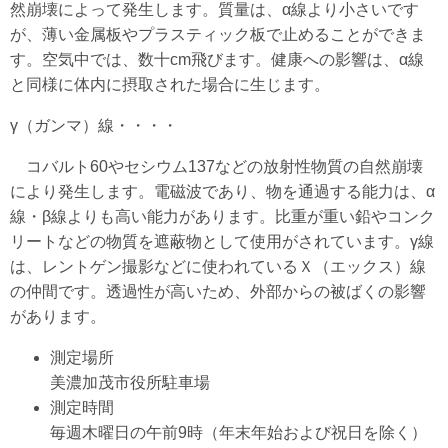
然崩壊によって発生します。質量は、α線より小さいです
が、薄い金属板やプラスティック板で止めることができま
す。空気中では、数十cm飛びます。健康への影響は、α線
と同様に体内に摂取された場合に生じます。
γ（ガンマ）線・・・・
コバルト60やセシウム137などの放射性物質の自然崩壊
により発生します。電磁波であり、物を通過する能力は、α
線・β線よりも高い能力があります。比重が重い鉛やコンク
リートなどの物質を遮蔽物として使用がされています。γ線
は、レントゲン撮影などに使われているＸ（エックス）線
の仲間です。透過性が高いため、外部からの被ばくの影響
があります。
測定場所
美濃加茂市役所駐車場
測定時間
毎週木曜日の午前9時（年末年始および祝日を除く）