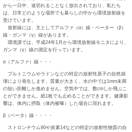
から一日中、途切れることなく放出されており、私たち
は、日常どのような場所でも暮らしの中から環境放射線を
受けています。
放射線には、主としてアルファ（α）線・ベーター（β）
線・ガンマ（γ）線があります。
環境課では、平成24年1月から環境放射線モニタにより、
ガンマ（γ）線の測定を行っています。
α（アルファ）線・・・
プルトニウムやラドンなどの特定の放射性原子の自然崩
壊により発生します。質量が大きく、水の中では1mm未満
の短い距離しか進めません。空気中では、数cmしか飛ぶこ
とができません。紙1枚でも止めることができます。健康影
響は、体内に摂取（体内被曝）した場合に現れます。
β（ベータ）線・・・・
ストロンチウム90や炭素14などの特定の放射性物質の自