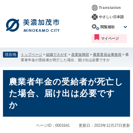
ペ
メ
Translation
ー
ニ
ジ
ュ
やさしい日本語
の
ー
閲覧補助
先
を
頭
飛
マイページ
で
ば
す。
し
て
現在地
トップページ
>
組織でさがす
>
産業振興部
>
農業委員会事務局
>
農
本
業者年金の受給者が死亡した場合、届け出は必要ですか
文
へ
本
文
農業者年金の受給者が死亡し
た場合、届け出は必要です
か
ページID：0001641
更新日：2023年12月27日更新