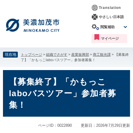
ペ
メ
Translation
ー
ニ
ジ
ュ
やさしい日本語
の
ー
閲覧補助
先
を
頭
飛
マイページ
で
ば
す。
し
て
現在地
トップページ
>
組織でさがす
>
産業振興部
>
商工観光課
>
【募集終
本
了】「かもっこlaboバスツアー」参加者募集！
文
へ
本
文
【募集終了】「かもっこ
laboバスツアー」参加者募
集！
ページID：0022890
更新日：2026年7月29日更新