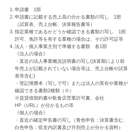
申請書 1部
申請書に記載する売上高の分かる書類の写し 1部
（試算表、売上台帳、決算報告書等）
指定業種であるかどうか確認できる書類の写し 1部
許可、免許等を有する業種の場合は、その許可証等
法人・個人事業主別で準備する書類 各1部
《法人の場合》
・直近の法人事業概況説明書の写し(決算期により前
年売上が記載されていない場合等は、売上台帳や試算
表等含む)
・登記簿謄本（写しで可）または法人の実在や業種が
確認できる書類2種類（※）
※賃貸借契約書や飲食店営業許可書、会社
HP（URL）が分かるもの等
《個人の場合》
・直近の確定申告書の写し（青色申告：決算書含む、
白色申告：収支内訳書及び月別売上が分かる資料）