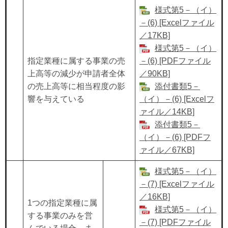
様式第5－（イ）
－(6) [Excelファイル
／17KB]
様式第5－（イ）
指定業種に属する事業の売
－(6) [PDFファイル
上高等の減少が申請者全体
／90KB]
の売上高等に相当程度の影
添付書類5－
響を与えている
（イ）－(6) [Excelフ
ァイル／14KB]
添付書類5－
（イ）－(6) [PDFフ
ァイル／67KB]
様式第5－（イ）
－(7) [Excelファイル
／16KB]
1つの指定業種に属
様式第5－（イ）
する事業のみを営
－(7) [PDFファイル