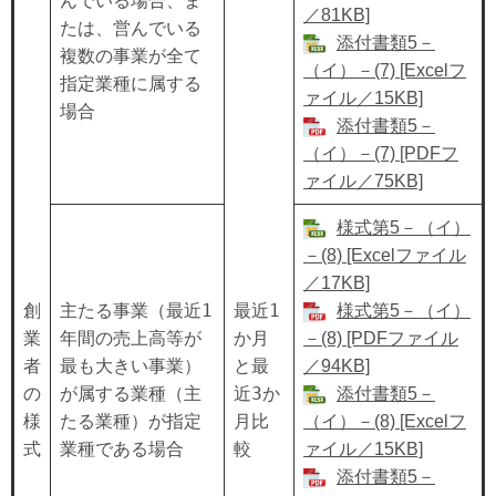
んでいる場合、ま
／81KB]
たは、営んでいる
添付書類5－
複数の事業が全て
（イ）－(7) [Excelフ
指定業種に属する
ァイル／15KB]
場合
添付書類5－
（イ）－(7) [PDFフ
ァイル／75KB]
様式第5－（イ）
－(8) [Excelファイル
／17KB]
主たる事業（最近1
最近1
創
様式第5－（イ）
年間の売上高等が
か月
業
－(8) [PDFファイル
最も大きい事業）
と最
者
／94KB]
が属する業種（主
近3か
の
添付書類5－
たる業種）が指定
月比
様
（イ）－(8) [Excelフ
業種である場合
較
式
ァイル／15KB]
添付書類5－