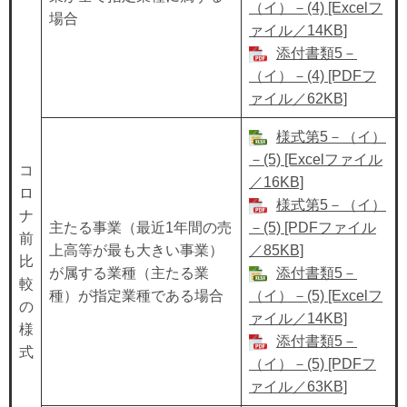
（イ）－(4) [Excelフ
場合
ァイル／14KB]
添付書類5－
（イ）－(4) [PDFフ
ァイル／62KB]
様式第5－（イ）
－(5) [Excelファイル
コ
／16KB]
ロ
様式第5－（イ）
ナ
主たる事業（最近1年間の売
－(5) [PDFファイル
前
上高等が最も大きい事業）
／85KB]
比
が属する業種（主たる業
添付書類5－
較
種）が指定業種である場合
（イ）－(5) [Excelフ
の
ァイル／14KB]
様
添付書類5－
式
（イ）－(5) [PDFフ
ァイル／63KB]