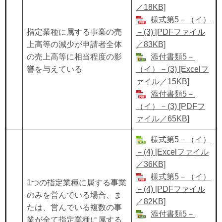
／18KB]
様式第5－（イ）
指定業種に属する事業の売
－(3) [PDFファイル
上高等の減少が申請者全体
／83KB]
の売上高等に相当程度の影
添付書類5－
響を与えている
（イ）－(3) [Excelフ
ァイル／15KB]
添付書類5－
（イ）－(3) [PDFフ
ァイル／65KB]
様式第5－（イ）
－(4) [Excelファイル
／36KB]
様式第5－（イ）
1つの指定業種に属する事業
－(4) [PDFファイル
のみを営んでいる場合、ま
／82KB]
たは、営んでいる複数の事
添付書類5－
業が全て指定業種に属する