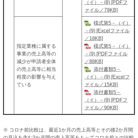
（イ）－(8) [PDFフ
ァイル／79KB]
様式第5－（イ）
－(9) [Excelファイル
／18KB]
指定業種に属する
様式第5－（イ）
事業の売上高等の
－(9) [PDFファイル
減少が申請者全体
／88KB]
の売上高等に相当
添付書類5－
程度の影響を与え
（イ）－(9) [Excelフ
ている
ァイル／15KB]
添付書類5－
（イ）－(9) [PDFフ
ァイル／90KB]
※ コロナ前比較は、最近1か月の売上高等とその後2か月間
の見込を含む3か月間の売上高等をもってコロナ前との比較