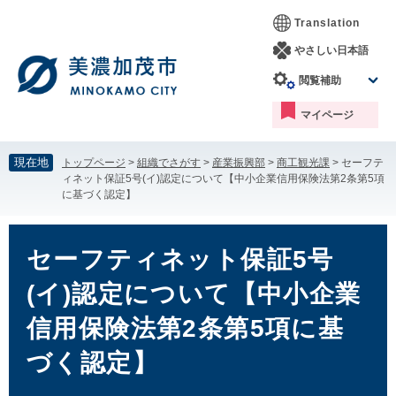
ペ
メ
Translation
ー
ニ
ジ
ュ
やさしい日本語
の
ー
閲覧補助
先
を
頭
飛
マイページ
で
ば
す。
し
て
現在地
トップページ
>
組織でさがす
>
産業振興部
>
商工観光課
>
セーフテ
本
ィネット保証5号(イ)認定について【中小企業信用保険法第2条第5項
文
に基づく認定】
へ
本
文
セーフティネット保証5号
(イ)認定について【中小企業
信用保険法第2条第5項に基
づく認定】