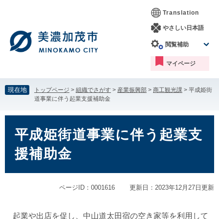
ペ
メ
Translation
ー
ニ
ジ
ュ
やさしい日本語
の
ー
閲覧補助
先
を
頭
飛
マイページ
で
ば
す。
し
て
現在地
トップページ
>
組織でさがす
>
産業振興部
>
商工観光課
>
平成姫街
本
道事業に伴う起業支援補助金
文
へ
本
文
平成姫街道事業に伴う起業支
援補助金
ページID：0001616
更新日：2023年12月27日更新
起業や出店を促し、中山道太田宿の空き家等を利用して