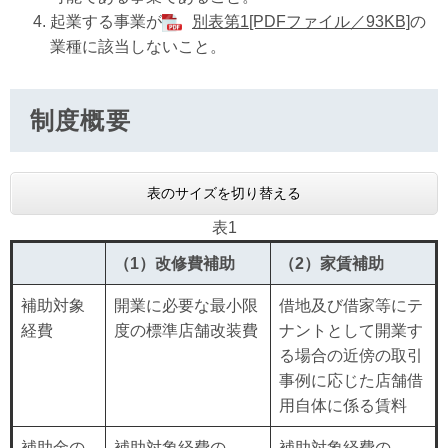
起業する事業が
別表第1[PDFファイル／93KB]
の
業種に該当しないこと。
制度概要
表のサイズを切り替える
表1
（1）改修費補助
（2）家賃補助
補助対象
開業に必要な最小限
借地及び借家等にテ
経費
度の標準店舗改装費
ナントとして開業す
る場合の近傍の取引
事例に応じた店舗借
用自体に係る賃料
補助金の
補助対象経費の
補助対象経費の