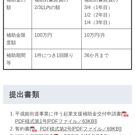
額
2/3以内の額
3/4（1年目）
1/2（2年目）
1/4（3年目）
補助金限
100万円
10万円/月
度額
補助期間
1件につき1回限り
36か月まで
等
提出書類
平成姫街道事業に伴う起業支援補助金交付申請書[
PDF様式第1号[PDFファイル／63KB]
]
誓約書[
PDF様式第2号[PDFファイル／69KB]
]