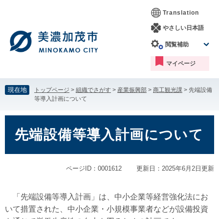
ペ
メ
Translation
ー
ニ
ジ
ュ
やさしい日本語
の
ー
閲覧補助
先
を
頭
飛
マイページ
で
ば
す。
し
て
現在地
トップページ
>
組織でさがす
>
産業振興部
>
商工観光課
>
先端設備
本
等導入計画について
文
へ
本
文
先端設備等導入計画について
ページID：0001612
更新日：2025年6月2日更新
「先端設備等導入計画」は、中小企業等経営強化法にお
いて措置された、中小企業・小規模事業者などが設備投資