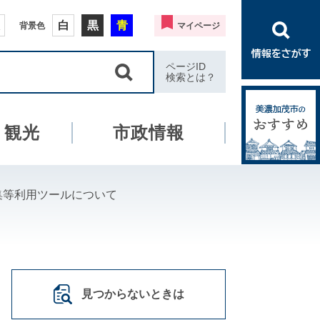
白
黒
青
背景色
マイページ
ページID
検索とは？
・観光
市政情報
集等利用ツールについて
見つからないときは