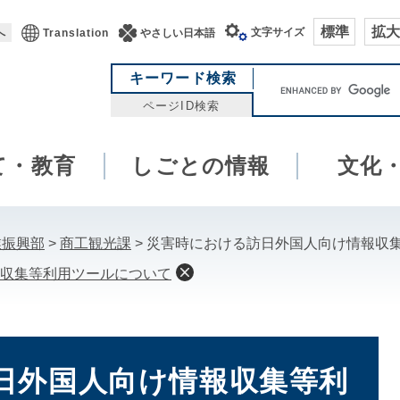
標準
拡大
文字サイズ
へ
Translation
やさしい日本語
キ
キーワード検索
ー
ページID検索
ワ
ー
て・教育
しごとの情報
ド
文化
検
索
業振興部
>
商工観光課
>
災害時における訪日外国人向け情報収
収集等利用ツールについて
日外国人向け情報収集等利