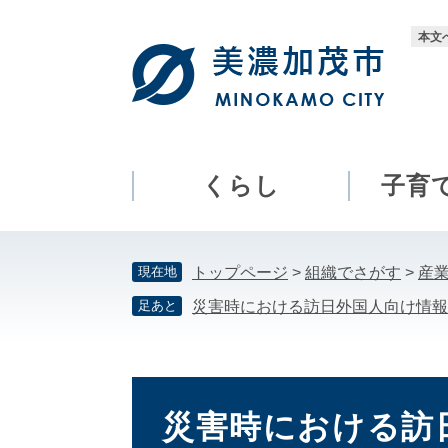
ペ
メ
ー
ニ
本文
ジ
ュ
の
ー
先
を
頭
飛
で
ば
す。
し
くらし
子育
て
本
文
現在地
トップページ
>
組織でさがす
>
産
へ
足あと
災害時における訪日外国人向け情報
本
文
災害時における訪