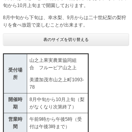
旬から10月上旬まで開園しております。
8月中旬から下旬は、幸水梨、9月からは二十世紀梨の梨狩
りを食べ放題で楽しむことが出来ます。
表のサイズを切り替える
山之上果実農業協同組
合 フルーピア山之上
受付場
所
美濃加茂市山之上町1093-
78
開催時
8月中旬から10月上旬（梨
期
がなくなり次第終了）
営業時
午前9時から午後5時（受
間
付は午後3時まで）