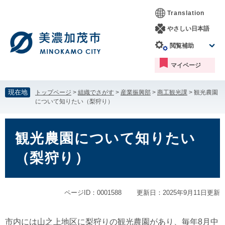
ペ
メ
Translation
ー
ニ
ジ
ュ
やさしい日本語
の
ー
閲覧補助
先
を
頭
飛
マイページ
で
ば
す。
し
て
現在地
トップページ
>
組織でさがす
>
産業振興部
>
商工観光課
>
観光農園
本
について知りたい（梨狩り）
文
へ
本
文
観光農園について知りたい
（梨狩り）
ページID：0001588
更新日：2025年9月11日更新
市内には山之上地区に梨狩りの観光農園があり、毎年8月中