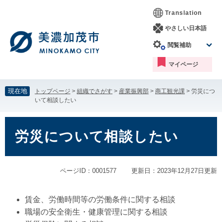
ペ
メ
Translation
ー
ニ
ジ
ュ
やさしい日本語
の
ー
閲覧補助
先
を
頭
飛
マイページ
で
ば
す。
し
て
現在地
トップページ
>
組織でさがす
>
産業振興部
>
商工観光課
>
労災につ
本
いて相談したい
文
へ
本
文
労災について相談したい
ページID：0001577
更新日：2023年12月27日更新
賃金、労働時間等の労働条件に関する相談
職場の安全衛生・健康管理に関する相談