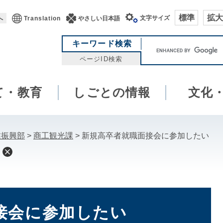
標準
拡大
文字サイズ
へ
Translation
やさしい日本語
キ
キーワード検索
ー
ページID検索
ワ
ー
て・教育
しごとの情報
ド
文化
検
索
業振興部
>
商工観光課
>
新規高卒者就職面接会に参加したい
接会に参加したい