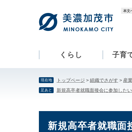
ペ
メ
ー
ニ
本文
ジ
ュ
の
ー
先
を
頭
飛
で
ば
す。
し
くらし
子育
て
本
文
現在地
トップページ
>
組織でさがす
>
産
へ
足あと
新規高卒者就職面接会に参加したい
本
文
新規高卒者就職面