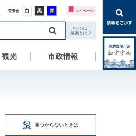
白
黒
青
背景色
マイページ
ページID
検索とは？
・観光
市政情報
見つからないときは