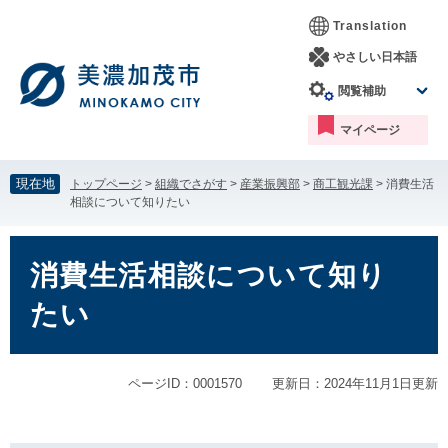
ペ
メ
Translation
ー
ニ
ジ
ュ
やさしい日本語
の
ー
閲覧補助
先
を
頭
飛
マイページ
で
ば
す。
し
て
現在地
トップページ
>
組織でさがす
>
産業振興部
>
商工観光課
>
消費生活
本
相談について知りたい
文
へ
本
文
消費生活相談について知り
たい
ページID：0001570
更新日：2024年11月1日更新