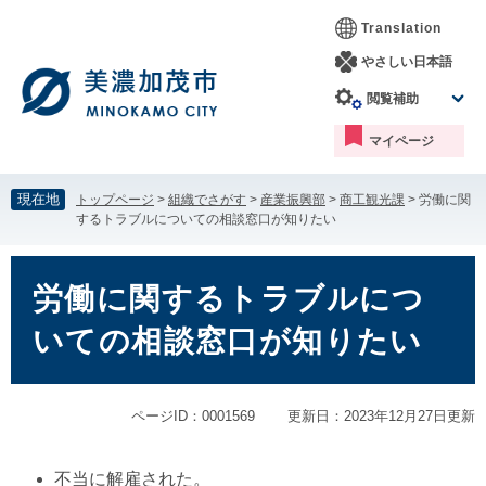
ペ
メ
Translation
ー
ニ
ジ
ュ
やさしい日本語
の
ー
閲覧補助
先
を
頭
飛
マイページ
で
ば
す。
し
て
現在地
トップページ
>
組織でさがす
>
産業振興部
>
商工観光課
>
労働に関
本
するトラブルについての相談窓口が知りたい
文
へ
本
文
労働に関するトラブルにつ
いての相談窓口が知りたい
ページID：0001569
更新日：2023年12月27日更新
不当に解雇された。