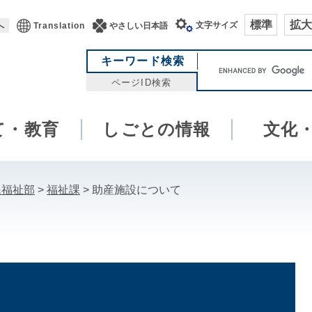
標準
拡大
文字サイズ
へ
Translation
やさしい日本語
キ
キーワード検索
ー
ページID検索
ワ
ー
て・教育
しごとの情報
ド
文化
検
索
民福祉部
>
福祉課
>
助産施設について