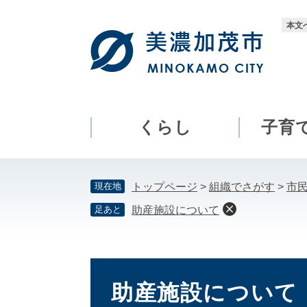
ペ
メ
ー
ニ
本文
ジ
ュ
の
ー
先
を
頭
飛
で
ば
す。
し
くらし
子育
て
本
文
現在地
トップページ
>
組織でさがす
>
市
へ
足あと
助産施設について
本
文
助産施設について