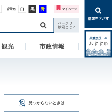
白
黒
青
背景色
マイページ
ページID
検索とは？
・観光
市政情報
見つからないときは