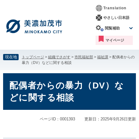
ペ
メ
Translation
ー
ニ
ジ
ュ
やさしい日本語
の
ー
閲覧補助
先
を
頭
飛
マイページ
で
ば
す。
し
て
現在地
トップページ
>
組織でさがす
>
市民福祉部
>
福祉課
>
配偶者からの
本
暴力（DV）などに関する相談
文
へ
本
文
配偶者からの暴力（DV）な
どに関する相談
ページID：0001393
更新日：2025年9月26日更新