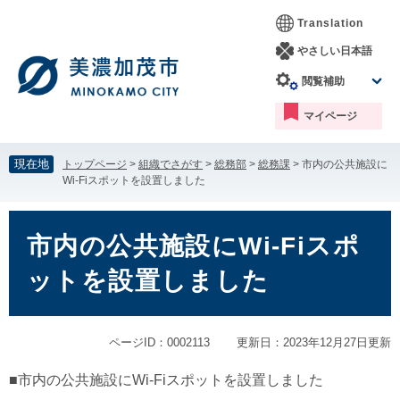
ペ
メ
Translation
ー
ニ
ジ
ュ
やさしい日本語
の
ー
閲覧補助
先
を
頭
飛
マイページ
で
ば
す。
し
て
現在地
トップページ
>
組織でさがす
>
総務部
>
総務課
>
市内の公共施設に
本
Wi-Fiスポットを設置しました
文
へ
本
文
市内の公共施設にWi-Fiスポ
ットを設置しました
ページID：0002113
更新日：2023年12月27日更新
■市内の公共施設にWi-Fiスポットを設置しました