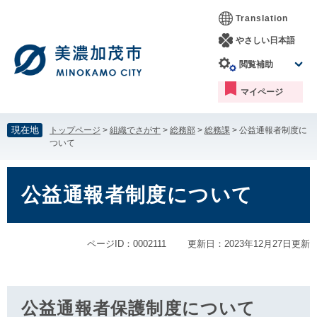
ペ
メ
Translation
ー
ニ
ジ
ュ
やさしい日本語
の
ー
閲覧補助
先
を
頭
飛
マイページ
で
ば
す。
し
て
現在地
トップページ
>
組織でさがす
>
総務部
>
総務課
>
公益通報者制度に
本
ついて
文
へ
本
文
公益通報者制度について
ページID：0002111
更新日：2023年12月27日更新
公益通報者保護制度について